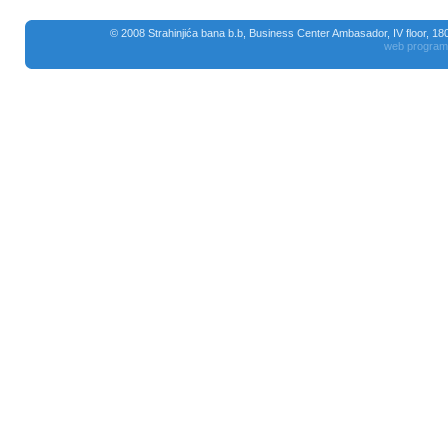
© 2008 Strahinjića bana b.b, Business Center Ambasador, IV floor, 18
web program