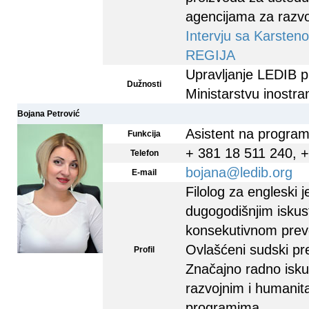
agencijama za razvo
Intervju sa Karste
REGIJA
Upravljanje LEDIB 
Dužnosti
Ministarstvu inostr
Bojana Petrović
Asistent na progra
Funkcija
+ 381 18 511 240, 
Telefon
bojana@ledib.org
E-mail
Filolog za engleski j
dugogodišnjim iskus
konsekutivnom prev
Ovlašćeni sudski pre
Profil
Značajno radno isk
razvojnim i humanit
programima.