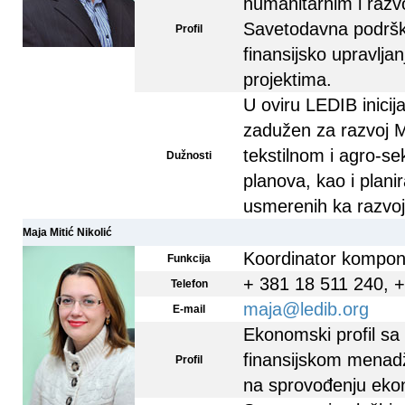
humanitarnim i razvo
Savetodavna podršk
Profil
finansijsko upravlja
projektima.
U oviru LEDIB inicij
zadužen za razvoj 
tekstilnom i agro-se
Dužnosti
planova, kao i plani
usmerenih ka razvoj
Maja Mitić Nikolić
Koordinator kompo
Funkcija
+ 381 18 511 240, 
Telefon
maja@ledib.org
E-mail
Ekonomski profil sa
finansijskom menad
Profil
na sprovođenju ekon