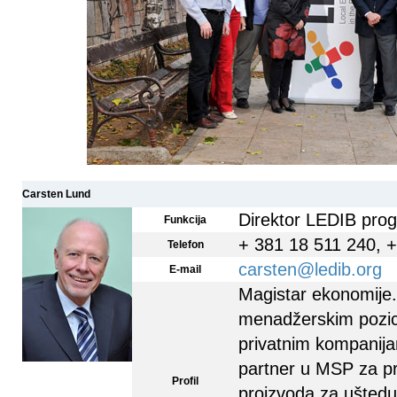
Carsten Lund
Direktor LEDIB pro
Funkcija
+ 381 18 511 240, 
Telefon
carsten@ledib.org
E-mail
Magistar ekonomije.
menadžerskim pozi
privatnim kompanija
partner u MSP za pr
Profil
proizvoda za uštedu