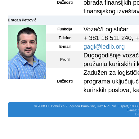
obrada finansijkih p
Dužnosti
finansijskog izvešta
Dragan Petrović
Vozač/Logističar
Funkcija
+ 381 18 511 240, 
Telefon
gagi@ledib.org
E-mail
Dugogodišnje vozačk
Profil
pružanju kurirskih i 
Zadužen za logisti
programa uključujući
Dužnosti
kurirskih poslova, k
© 2008 Ul. Dobrička 2, Zgrada Banovine, ulaz RPK Niš, I sprat, 18000
E-mail:
De