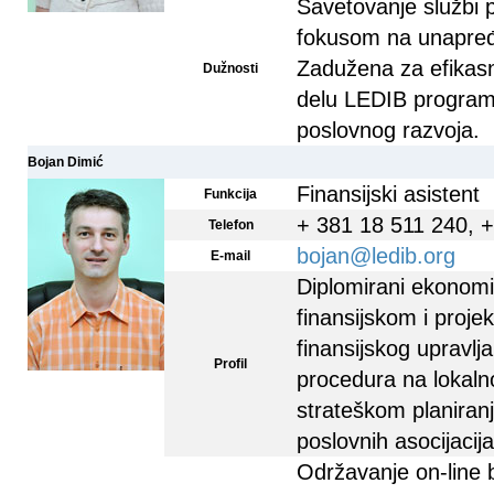
Savetovanje službi 
fokusom na unapređe
Zadužena za efikasno
Dužnosti
delu LEDIB programa
poslovnog razvoja.
Bojan Dimić
Finansijski asistent
Funkcija
+ 381 18 511 240, 
Telefon
bojan@ledib.org
E-mail
Diplomirani ekonomi
finansijskom i proj
finansijskog upravlja
Profil
procedura na lokaln
strateškom planiran
poslovnih asocijacija
Održavanje on-line 