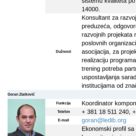
sistemu kvaliteta p
14000.
Konsultant za razvoj
preduzeća, odgovorn
razvojnih projekata 
poslovnih organizaci
asocijacija, za proje
Dužnosti
realizaciju programa
trening potreba part
uspostavljanja sarad
institucijama od zn
Goran Zlatković
Koordinator kompo
Funkcija
+ 381 18 511 240, 
Telefon
goran@ledib.org
E-mail
Ekonomski profil sa