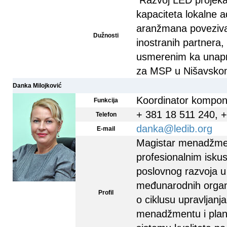
Razvoj LED projeka
kapaciteta lokalne a
aranžmana poveziva
Dužnosti
inostranih partnera,
usmerenim ka unapr
za MSP u Nišavsko
Danka Milojković
Koordinator kompo
Funkcija
+ 381 18 511 240, 
Telefon
danka@ledib.org
E-mail
Magistar menadžmen
profesionalnim isk
poslovnog razvoja u 
međunarodnih organi
Profil
o ciklusu upravljanj
menadžmentu i planir