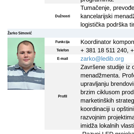
Tumačenje, prevođe
kancelarijski menad
Dužnosti
logistička podrška 
Žarko Simović
Koordinator kompo
Funkcija
+ 381 18 511 240, 
Telefon
zarko@ledib.org
E-mail
Završene studije iz 
menadžmenta. Profe
upravljanju brendov
brzim ciklusom proda
Profil
marketinških strategi
koordinaciji u opštin
razvojnim projektima
imidža lokalnih vlasti