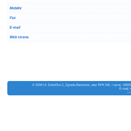
Mobilni
Fax
E-mail
Web strana
© 2008 Ul. Dobrička 2, Zgrada Banovine, ulaz RPK Niš, I sprat, 18000
E-mail:
De