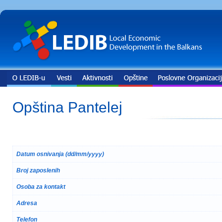
Opština Pantelej
Datum osnivanja (dd/mm/yyyy)
Broj zaposlenih
Osoba za kontakt
Adresa
Telefon